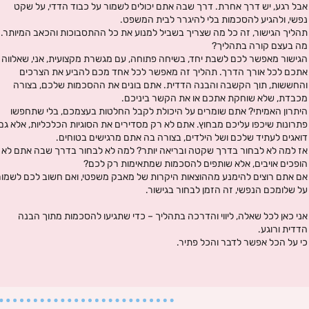
אבל רגע, יש דרך אחרת. דרך שבה אתם יכולים לשמור על כבוד הדדי, על שקט
נפשי, ולהגיע להסכמות בלי להיגרר לבית המשפט.
תהליך הגישור, זה כל מה שצריך בשביל למנוע את כל ההתסבוכות והכאב המיותר.
מה בעצם קורה בתהליך?
הגישור מאפשר לכם לשבת יחד, בשיחה פתוחה, עם מגשרת מקצועית, אני, שאלווה
אתכם לכל אורך הדרך. תהליך זה מאפשר לכל אחד מכם להביע את הצרכים
והחששות, תוך הקשבה והבנה הדדית. אתם בונים את ההסכמות שלכם, בצורה
מכבדת, שלא שוחקת אתכם או את הקשר ביניכם.
היתרון האמיתי? אתם שומרים על היכולת לקבל החלטות בעצמכם, בלי שתחפשו
פתרונות שיכפו עליכם מבחוץ. אתם לא רק מסדירים את הסוגיות הכלכליות, אלא גם
דואגים לעתיד שלכם ושל הילדים, בצורה בה אתם מרגישים בטוחים.
אז למה לא לבחור בדרך שקטה ובריאה יותר? למה לא לבחור בדרך שבה אתם לא
הופכים אויבים, אלא שותפים להסכמות שמתאימות רק לכם?
אם אתם רוצים להימנע מההוצאות היקרות של מאבק משפטי, ואם חשוב לכם לשמור
על שלומכם הנפשי, זה הזמן לבחור בגישור.
אני כאן לכל שאלה, ליווי והדרכה בתהליך – כדי שתגיעו להסכמות מתוך הבנה
הדדית ורוגע.
כי על הכל אפשר לדבר והכל פתיר.