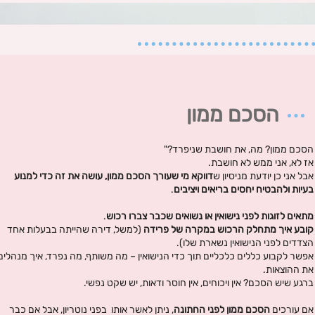
הסכם ממון
הסכם ממון? מה, את חושבת שניפרד?"
אז לא, אני ממש לא חושבת.
אבל אני כן יודעת מניסיון ש
דווקא מי שעורך הסכם ממון, עושה את זה כדי למנוע
בעיות ולהבטיח יחסים בריאים ויציבים
.
מתאים לזוגות לפני נישואין או נשואים שכבר צברו רכוש
.
קובע איך מתחלק הרכוש במקרה של פרידה
(למשל, דירה שהייתה בבעלות אחד
הצדדים לפני הנישואין נשארת שלו).
אפשר לקבוע כללים כלכליים תוך כדי הנישואין – מה משותף, מה נפרד, איך מנהלים
את ההוצאות.
ברגע שיש הסכם? אין ויכוחים, אין חוסר ודאות, יש שקט נפשי.
אם עורכים
הסכם ממון לפני החתונה
, ניתן לאשר אותו בפני נוטריון, אבל אם כבר