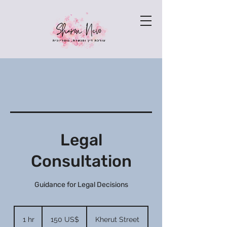
Legal
Consultation
Guidance for Legal Decisions
150
amerických
1 hr
1
150 US$
Kherut Street
dolarů